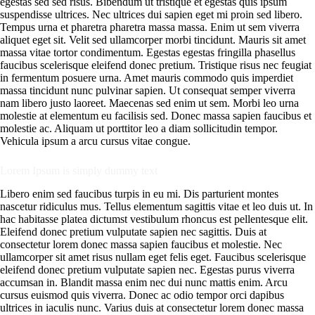
egestas sed sed risus. Bibendum ut tristique et egestas quis ipsum
suspendisse ultrices. Nec ultrices dui sapien eget mi proin sed libero.
Tempus urna et pharetra pharetra massa massa. Enim ut sem viverra
aliquet eget sit. Velit sed ullamcorper morbi tincidunt. Mauris sit amet
massa vitae tortor condimentum. Egestas egestas fringilla phasellus
faucibus scelerisque eleifend donec pretium. Tristique risus nec feugiat
in fermentum posuere urna. Amet mauris commodo quis imperdiet
massa tincidunt nunc pulvinar sapien. Ut consequat semper viverra
nam libero justo laoreet. Maecenas sed enim ut sem. Morbi leo urna
molestie at elementum eu facilisis sed. Donec massa sapien faucibus et
molestie ac. Aliquam ut porttitor leo a diam sollicitudin tempor.
Vehicula ipsum a arcu cursus vitae congue.
Lorem Ipsum is simply dummy text
Libero enim sed faucibus turpis in eu mi. Dis parturient montes
nascetur ridiculus mus. Tellus elementum sagittis vitae et leo duis ut. In
hac habitasse platea dictumst vestibulum rhoncus est pellentesque elit.
Eleifend donec pretium vulputate sapien nec sagittis. Duis at
consectetur lorem donec massa sapien faucibus et molestie. Nec
ullamcorper sit amet risus nullam eget felis eget. Faucibus scelerisque
eleifend donec pretium vulputate sapien nec. Egestas purus viverra
accumsan in. Blandit massa enim nec dui nunc mattis enim. Arcu
cursus euismod quis viverra. Donec ac odio tempor orci dapibus
ultrices in iaculis nunc. Varius duis at consectetur lorem donec massa