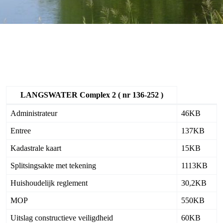
LANGSWATER Complex 2 ( nr 136-252 )
Administrateur
46KB
Entree
137KB
Kadastrale kaart
15KB
Splitsingsakte met tekening
1113KB
Huishoudelijk reglement
30,2KB
MOP
550KB
Uitslag constructieve veiligdheid
60KB