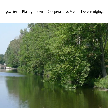
Langswater
Plattegronden
Cooperatie vs Vve
De verenigingen