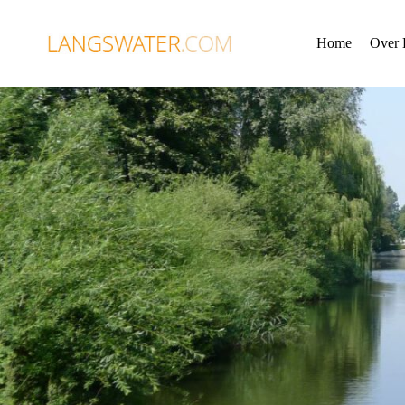
Ga
naar
de
Home
Over 
inhoud