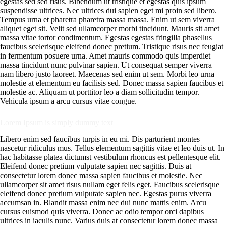
egestas sed sed risus. Bibendum ut tristique et egestas quis ipsum
suspendisse ultrices. Nec ultrices dui sapien eget mi proin sed libero.
Tempus urna et pharetra pharetra massa massa. Enim ut sem viverra
aliquet eget sit. Velit sed ullamcorper morbi tincidunt. Mauris sit amet
massa vitae tortor condimentum. Egestas egestas fringilla phasellus
faucibus scelerisque eleifend donec pretium. Tristique risus nec feugiat
in fermentum posuere urna. Amet mauris commodo quis imperdiet
massa tincidunt nunc pulvinar sapien. Ut consequat semper viverra
nam libero justo laoreet. Maecenas sed enim ut sem. Morbi leo urna
molestie at elementum eu facilisis sed. Donec massa sapien faucibus et
molestie ac. Aliquam ut porttitor leo a diam sollicitudin tempor.
Vehicula ipsum a arcu cursus vitae congue.
Lorem Ipsum is simply dummy text
Libero enim sed faucibus turpis in eu mi. Dis parturient montes
nascetur ridiculus mus. Tellus elementum sagittis vitae et leo duis ut. In
hac habitasse platea dictumst vestibulum rhoncus est pellentesque elit.
Eleifend donec pretium vulputate sapien nec sagittis. Duis at
consectetur lorem donec massa sapien faucibus et molestie. Nec
ullamcorper sit amet risus nullam eget felis eget. Faucibus scelerisque
eleifend donec pretium vulputate sapien nec. Egestas purus viverra
accumsan in. Blandit massa enim nec dui nunc mattis enim. Arcu
cursus euismod quis viverra. Donec ac odio tempor orci dapibus
ultrices in iaculis nunc. Varius duis at consectetur lorem donec massa